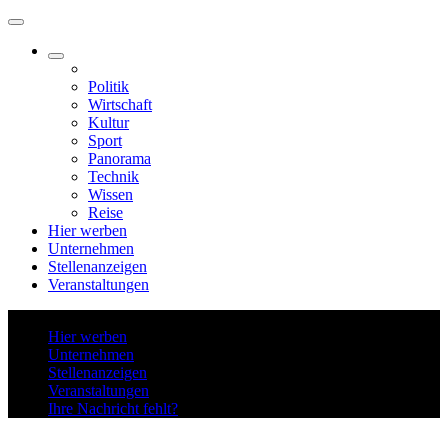
Politik
Wirtschaft
Kultur
Sport
Panorama
Technik
Wissen
Reise
Hier werben
Unternehmen
Stellenanzeigen
Veranstaltungen
, Freitag, 07.08.2026 |
Hier werben
Unternehmen
Stellenanzeigen
Veranstaltungen
Ihre Nachricht fehlt?